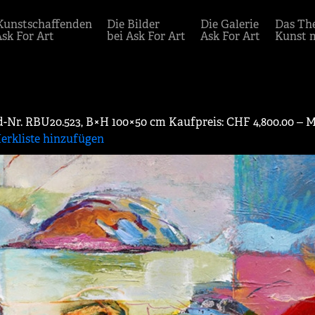
Kunstschaffenden
Die Bilder
Die Galerie
Das Th
Ask For Art
bei Ask For Art
Ask For Art
Kunst 
-Nr. RBU20.523, B×H 100×50 cm Kaufpreis: CHF 4,800.00 ‒ M
erkliste hinzufügen