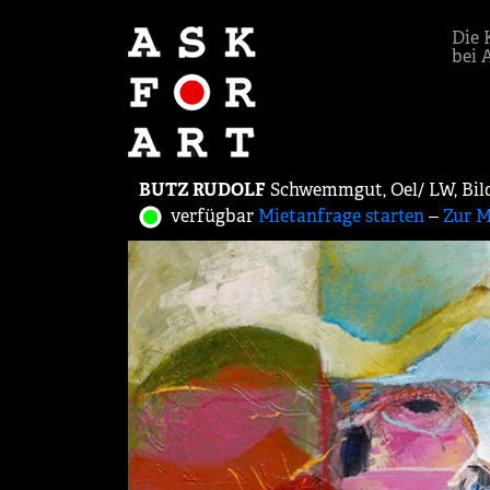
Die 
bei 
BUTZ RUDOLF
Schwemmgut, Oel/ LW, Bild
verfügbar
Mietanfrage starten
‒
Zur M