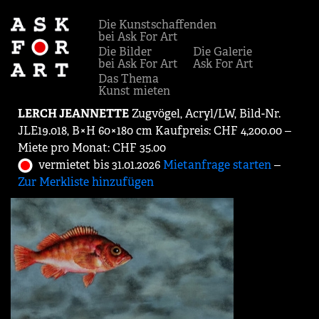
Die Kunstschaffenden
bei Ask For Art
Die Bilder
Die Galerie
bei Ask For Art
Ask For Art
Das Thema
Kunst mieten
LERCH JEANNETTE
Zugvögel, Acryl/LW, Bild-Nr.
JLE19.018, B×H 60×180 cm Kaufpreis: CHF 4,200.00 ‒
Miete pro Monat: CHF 35.00
vermietet bis 31.01.2026
Mietanfrage starten
‒
Zur Merkliste hinzufügen