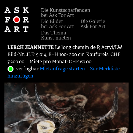
Die Kunstschaffenden
bei Ask For Art
Die Bilder
Die Galerie
bei Ask For Art
Ask For Art
Das Thema
Kunst mieten
LERCH JEANNETTE
Le long chemin de P, Acryl/LW,
Bild-Nr. JLE19.014, B×H 100×200 cm Kaufpreis: CHF
7,200.00 ‒ Miete pro Monat: CHF 60.00
verfügbar
Mietanfrage starten
‒
Zur Merkliste
hinzufügen