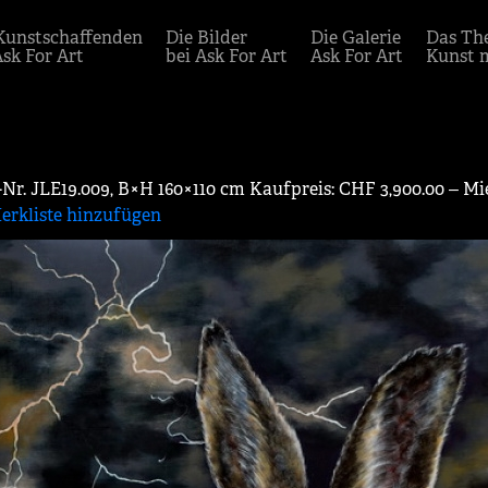
Kunstschaffenden
Die Bilder
Die Galerie
Das Th
Ask For Art
bei Ask For Art
Ask For Art
Kunst 
-Nr. JLE19.009, B×H 160×110 cm Kaufpreis: CHF 3,900.00 ‒ M
erkliste hinzufügen