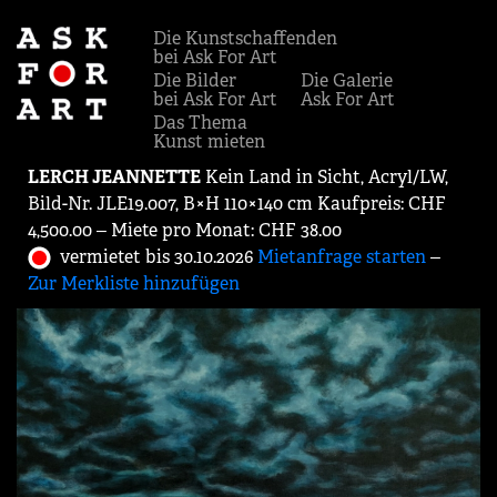
Die Kunstschaffenden
bei Ask For Art
Die Bilder
Die Galerie
bei Ask For Art
Ask For Art
Das Thema
Kunst mieten
LERCH JEANNETTE
Kein Land in Sicht, Acryl/LW,
Bild-Nr. JLE19.007, B×H 110×140 cm Kaufpreis: CHF
4,500.00 ‒ Miete pro Monat: CHF 38.00
vermietet bis 30.10.2026
Mietanfrage starten
‒
Zur Merkliste hinzufügen