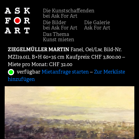
Die Kunstschaffenden
bei Ask For Art
Die Bilder
Die Galerie
bei Ask For Art
Ask For Art
Das Thema
Kunst mieten
ZIEGELMÜLLER MARTIN
Fanel, Oel/Lw, Bild-Nr.
MZI19.011, B×H 60×35 cm Kaufpreis: CHF 3,800.00 ‒
Miete pro Monat: CHF 32.00
verfügbar
Mietanfrage starten
‒
Zur Merkliste
hinzufügen