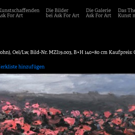
Kunstschaffenden
Die Bilder
Die Galerie
Das Th
Ask For Art
bei Ask For Art
Ask For Art
Kunst 
), Oel/Lw, Bild-Nr. MZI19.003, B×H 140×80 cm Kaufpreis: 
erkliste hinzufügen