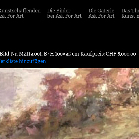
Kunstschaffenden
Die Bilder
Die Galerie
Das Th
Ask For Art
bei Ask For Art
Ask For Art
Kunst 
 Bild-Nr. MZI19.001, B×H 100×95 cm Kaufpreis: CHF 8,000.00 
erkliste hinzufügen