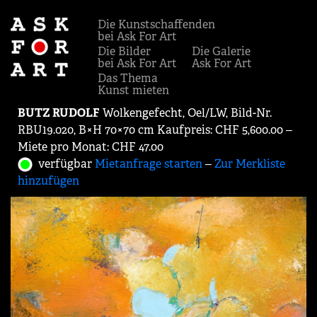
Die Kunstschaffenden
bei Ask For Art
Die Bilder
Die Galerie
bei Ask For Art
Ask For Art
Das Thema
Kunst mieten
BUTZ RUDOLF
Wolkengefecht, Oel/LW, Bild-Nr.
RBU19.020, B×H 70×70 cm Kaufpreis: CHF 5,600.00 ‒
Miete pro Monat: CHF 47.00
verfügbar
Mietanfrage starten
‒
Zur Merkliste
hinzufügen