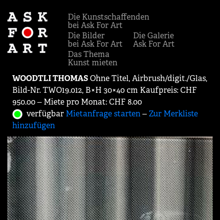
Die Kunstschaffenden
bei Ask For Art
Die Bilder
Die Galerie
bei Ask For Art
Ask For Art
Das Thema
Kunst mieten
WOODTLI THOMAS
Ohne Titel, Airbrush/digit./Glas,
Bild-Nr. TWO19.012, B×H 30×40 cm Kaufpreis: CHF
950.00 ‒ Miete pro Monat: CHF 8.00
verfügbar
Mietanfrage starten
‒
Zur Merkliste
hinzufügen