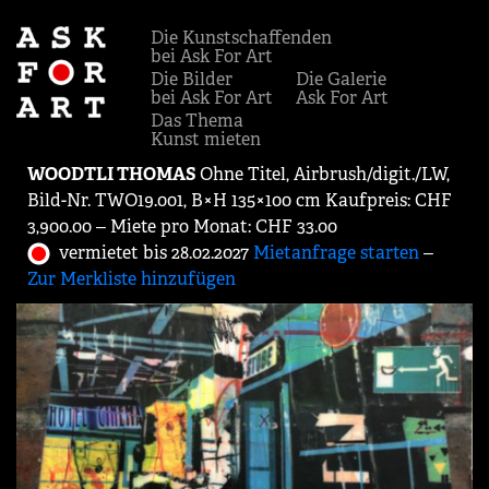
Die Kunstschaffenden
bei Ask For Art
Die Bilder
Die Galerie
bei Ask For Art
Ask For Art
Das Thema
Kunst mieten
WOODTLI THOMAS
Ohne Titel, Airbrush/digit./LW,
Bild-Nr. TWO19.001, B×H 135×100 cm Kaufpreis: CHF
3,900.00 ‒ Miete pro Monat: CHF 33.00
vermietet bis 28.02.2027
Mietanfrage starten
‒
Zur Merkliste hinzufügen