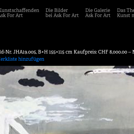
Kunstschaffenden
Die Bilder
Die Galerie
Das Th
Ask For Art
bei Ask For Art
Ask For Art
Kunst 
ild-Nr. JHA19.005, B×H 155×115 cm Kaufpreis: CHF 8,000.00 ‒
erkliste hinzufügen