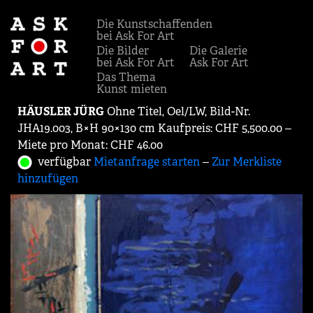
Die Kunstschaffenden
bei Ask For Art
Die Bilder
Die Galerie
bei Ask For Art
Ask For Art
Das Thema
Kunst mieten
HÄUSLER JÜRG
Ohne Titel, Oel/LW, Bild-Nr.
JHA19.003, B×H 90×130 cm Kaufpreis: CHF 5,500.00 ‒
Miete pro Monat: CHF 46.00
verfügbar
Mietanfrage starten
‒
Zur Merkliste
hinzufügen