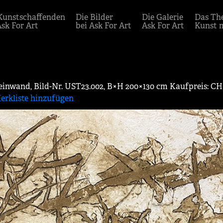
Kunstschaffenden
Die Bilder
Die Galerie
Das Th
Ask For Art
bei Ask For Art
Ask For Art
Kunst 
inwand, Bild-Nr. UST23.002, B×H 200×130 cm Kaufpreis: CHF
erkliste hinzufügen