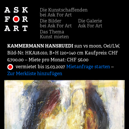
Die Kunstschaffenden
bei Ask For Art
Die Bilder
Die Galerie
bei Ask For Art
Ask For Art
Das Thema
Kunst mieten
KAMMERMANN HANSRUEDI
sun vs moon, Oel/LW,
Bild-Nr. HKA18.010, B×H 120×140 cm Kaufpreis: CHF
6,700.00 ‒ Miete pro Monat: CHF 56.00
vermietet bis 15.03.2027
Mietanfrage starten
‒
Zur Merkliste hinzufügen