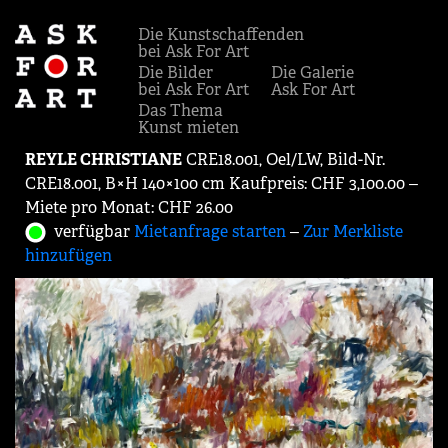
Die Kunstschaffenden
bei Ask For Art
Die Bilder
Die Galerie
bei Ask For Art
Ask For Art
Das Thema
Kunst mieten
REYLE CHRISTIANE
CRE18.001, Oel/LW, Bild-Nr.
CRE18.001, B×H 140×100 cm Kaufpreis: CHF 3,100.00 ‒
Miete pro Monat: CHF 26.00
verfügbar
Mietanfrage starten
‒
Zur Merkliste
hinzufügen