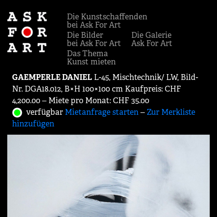
Die Kunstschaffenden
bei Ask For Art
Die Bilder
Die Galerie
bei Ask For Art
Ask For Art
Das Thema
Kunst mieten
GAEMPERLE DANIEL
L-45, Mischtechnik/ LW, Bild-
Nr. DGA18.012, B×H 100×100 cm Kaufpreis: CHF
4,200.00 ‒ Miete pro Monat: CHF 35.00
verfügbar
Mietanfrage starten
‒
Zur Merkliste
hinzufügen