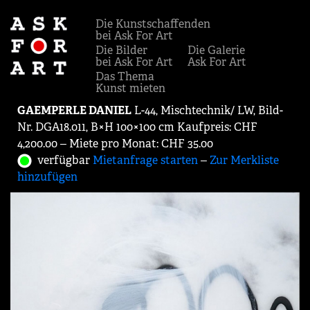
Die Kunstschaffenden
bei Ask For Art
Die Bilder
Die Galerie
bei Ask For Art
Ask For Art
Das Thema
Kunst mieten
GAEMPERLE DANIEL
L-44, Mischtechnik/ LW, Bild-
Nr. DGA18.011, B×H 100×100 cm Kaufpreis: CHF
4,200.00 ‒ Miete pro Monat: CHF 35.00
verfügbar
Mietanfrage starten
‒
Zur Merkliste
hinzufügen