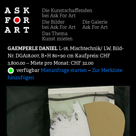
Die Kunstschaffenden
bei Ask For Art
Die Bilder
Die Galerie
bei Ask For Art
Ask For Art
Das Thema
Kunst mieten
GAEMPERLE DANIEL
L-18, Mischtechnik/ LW, Bild-
Nr. DGA18.007, B×H 80×90 cm Kaufpreis: CHF
3,800.00 ‒ Miete pro Monat: CHF 32.00
verfügbar
Mietanfrage starten
‒
Zur Merkliste
hinzufügen