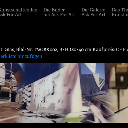
Kunstschaffenden
Die Bilder
Die Galerie
Das Th
Ask For Art
bei Ask For Art
Ask For Art
Kunst 
it. Glas, Bild-Nr. TWO18.002, B×H 180×40 cm Kaufpreis: CHF 
erkliste hinzufügen