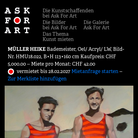
Die Kunstschaffenden
bei Ask For Art
Die Bilder
Die Galerie
bei Ask For Art
Ask For Art
Das Thema
Kunst mieten
MÜLLER HEIKE
Bademeister, Oel/ Acryl/ LW, Bild-
Nr. HMU18.022, B×H 113×160 cm Kaufpreis: CHF
5,000.00 ‒ Miete pro Monat: CHF 42.00
vermietet bis 28.02.2027
Mietanfrage starten
‒
Zur Merkliste hinzufügen