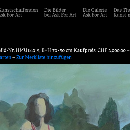
Kunstschaffenden
Die Bilder
Die Galerie
Das Th
Ask For Art
bei Ask For Art
Ask For Art
Kunst 
 Bild-Nr. HMU18.019, B×H 70×50 cm Kaufpreis: CHF 2,000.00 ‒
arten
‒
Zur Merkliste hinzufügen