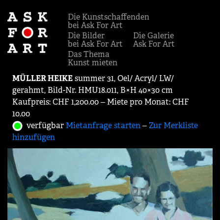
Die Kunstschaffenden
bei Ask For Art
Die Bilder
Die Galerie
bei Ask For Art
Ask For Art
Das Thema
Kunst mieten
MÜLLER HEIKE
summer 31, Oel/ Acryl/ LW/
gerahmt, Bild-Nr. HMU18.011, B×H 40×30 cm
Kaufpreis: CHF 1,200.00 ‒ Miete pro Monat: CHF
10.00
verfügbar
Mietanfrage starten
‒
Zur Merkliste
hinzufügen