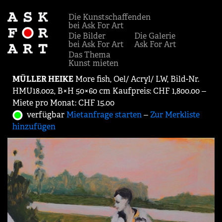
Die Kunstschaffenden
bei Ask For Art
Die Bilder
Die Galerie
bei Ask For Art
Ask For Art
Das Thema
Kunst mieten
MÜLLER HEIKE
More fish, Oel/ Acryl/ LW, Bild-Nr.
HMU18.002, B×H 50×60 cm Kaufpreis: CHF 1,800.00 ‒
Miete pro Monat: CHF 15.00
verfügbar
Mietanfrage starten
‒
Zur Merkliste
hinzufügen