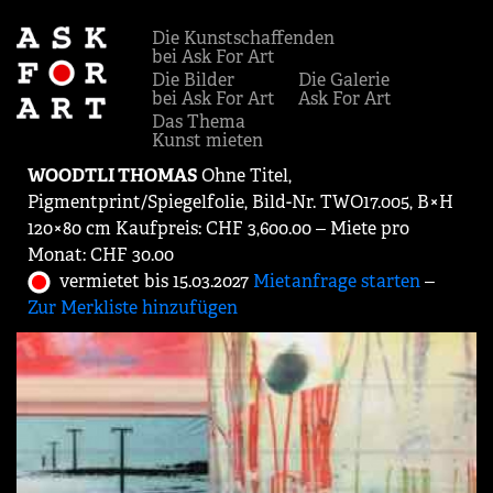
Die Kunstschaffenden
bei Ask For Art
Die Bilder
Die Galerie
bei Ask For Art
Ask For Art
Das Thema
Kunst mieten
WOODTLI THOMAS
Ohne Titel,
Pigmentprint/Spiegelfolie, Bild-Nr. TWO17.005, B×H
120×80 cm Kaufpreis: CHF 3,600.00 ‒ Miete pro
Monat: CHF 30.00
vermietet bis 15.03.2027
Mietanfrage starten
‒
Zur Merkliste hinzufügen