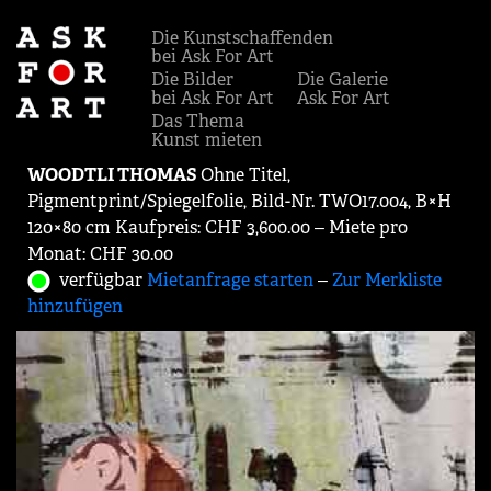
Die Kunstschaffenden
bei Ask For Art
Die Bilder
Die Galerie
bei Ask For Art
Ask For Art
Das Thema
Kunst mieten
WOODTLI THOMAS
Ohne Titel,
Pigmentprint/Spiegelfolie, Bild-Nr. TWO17.004, B×H
120×80 cm Kaufpreis: CHF 3,600.00 ‒ Miete pro
Monat: CHF 30.00
verfügbar
Mietanfrage starten
‒
Zur Merkliste
hinzufügen