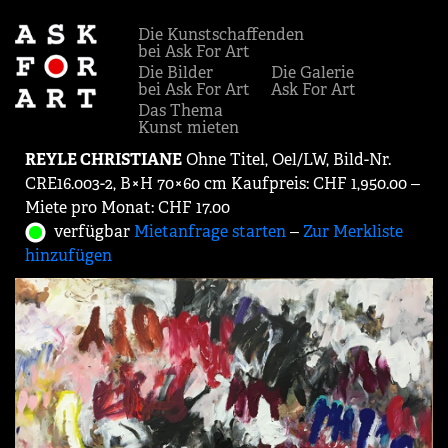
Die Kunstschaffenden
bei Ask For Art
Die Bilder
Die Galerie
bei Ask For Art
Ask For Art
Das Thema
Kunst mieten
REYLE CHRISTIANE
Ohne Titel, Oel/LW, Bild-Nr.
CRE16.003-2, B×H 70×60 cm Kaufpreis: CHF 1,950.00 ‒
Miete pro Monat: CHF 17.00
verfügbar
Mietanfrage starten
‒
Zur Merkliste
hinzufügen