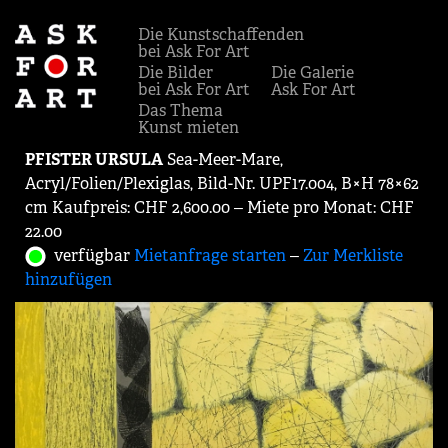
Die Kunstschaffenden
bei Ask For Art
Die Bilder
Die Galerie
bei Ask For Art
Ask For Art
Das Thema
Kunst mieten
PFISTER URSULA
Sea-Meer-Mare,
Acryl/Folien/Plexiglas, Bild-Nr. UPF17.004, B×H 78×62
cm Kaufpreis: CHF 2,600.00 ‒ Miete pro Monat: CHF
22.00
verfügbar
Mietanfrage starten
‒
Zur Merkliste
hinzufügen