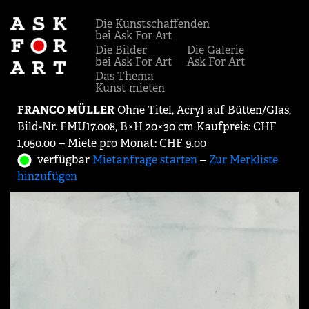
Die Kunstschaffenden
bei Ask For Art
Die Bilder
Die Galerie
bei Ask For Art
Ask For Art
Das Thema
Kunst mieten
FRANCO MÜLLER
Ohne Titel, Acryl auf Bütten/Glas,
Bild-Nr. FMU17.008, B×H 20×30 cm Kaufpreis: CHF
1,050.00 ‒ Miete pro Monat: CHF 9.00
verfügbar
Mietanfrage starten
‒
Zur Merkliste
hinzufügen