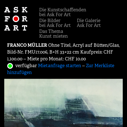
Die Kunstschaffenden
bei Ask For Art
Die Bilder
Die Galerie
bei Ask For Art
Ask For Art
Das Thema
Kunst mieten
FRANCO MÜLLER
Ohne Titel, Acryl auf Bütten/Glas,
Bild-Nr. FMU17.006, B×H 33×22 cm Kaufpreis: CHF
1,100.00 ‒ Miete pro Monat: CHF 10.00
verfügbar
Mietanfrage starten
‒
Zur Merkliste
hinzufügen