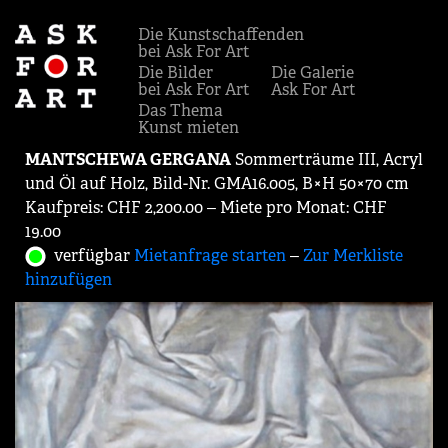
Die Kunstschaffenden
bei Ask For Art
Die Bilder
Die Galerie
bei Ask For Art
Ask For Art
Das Thema
Kunst mieten
MANTSCHEWA GERGANA
Sommerträume III, Acryl
und Öl auf Holz, Bild-Nr. GMA16.005, B×H 50×70 cm
Kaufpreis: CHF 2,200.00 ‒ Miete pro Monat: CHF
19.00
verfügbar
Mietanfrage starten
‒
Zur Merkliste
hinzufügen