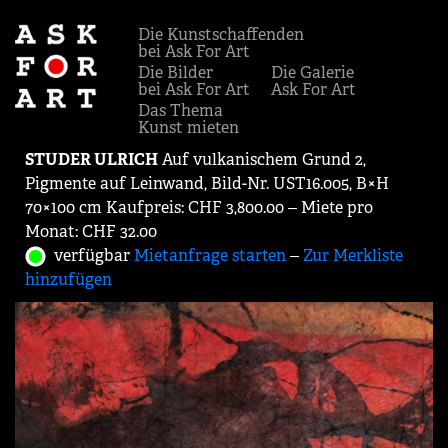
Die Kunstschaffenden
bei Ask For Art
Die Bilder
Die Galerie
bei Ask For Art
Ask For Art
Das Thema
Kunst mieten
STUDER ULRICH
Auf vulkanischem Grund 2,
Pigmente auf Leinwand, Bild-Nr. UST16.005, B×H
70×100 cm Kaufpreis: CHF 3,800.00 ‒ Miete pro
Monat: CHF 32.00
verfügbar
Mietanfrage starten
‒
Zur Merkliste
hinzufügen