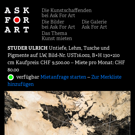
Die Kunstschaffenden
bei Ask For Art
Die Bilder
Die Galerie
bei Ask For Art
Ask For Art
Das Thema
Kunst mieten
STUDER ULRICH
Untiefe, Lehm, Tusche und
Pigmente auf LW, Bild-Nr. UST16.002, B×H 130×210
cm Kaufpreis: CHF 9,500.00 ‒ Miete pro Monat: CHF
80.00
verfügbar
Mietanfrage starten
‒
Zur Merkliste
hinzufügen