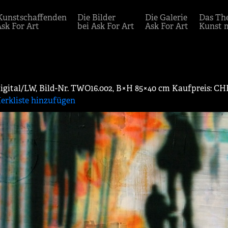
Kunstschaffenden
Die Bilder
Die Galerie
Das Th
Ask For Art
bei Ask For Art
Ask For Art
Kunst 
digital/LW, Bild-Nr. TWO16.002, B×H 85×40 cm Kaufpreis: CHF
erkliste hinzufügen