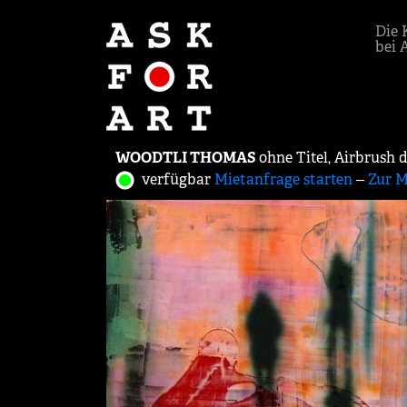
Die 
bei 
WOODTLI THOMAS
0hne Titel, Airbrush 
verfügbar
Mietanfrage starten
‒
Zur M