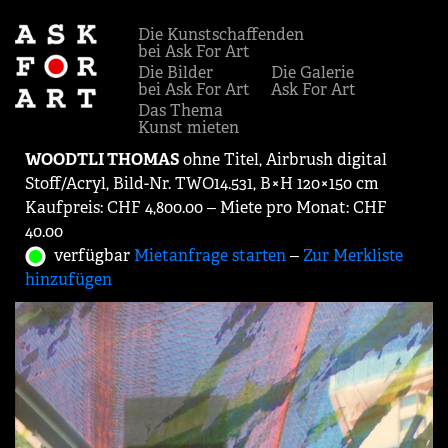
Die Kunstschaffenden
bei Ask For Art
Die Bilder
Die Galerie
bei Ask For Art
Ask For Art
Das Thema
Kunst mieten
WOODTLI THOMAS
ohne Titel, Airbrush digital
Stoff/Acryl, Bild-Nr. TWO14.531, B×H 120×150 cm
Kaufpreis: CHF 4,800.00 ‒ Miete pro Monat: CHF
40.00
verfügbar
Mietanfrage starten
‒
Zur Merkliste
hinzufügen