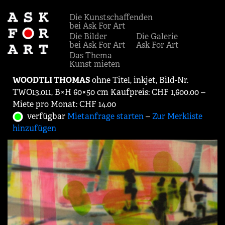
Die Kunstschaffenden
bei Ask For Art
Die Bilder
Die Galerie
bei Ask For Art
Ask For Art
Das Thema
Kunst mieten
WOODTLI THOMAS
ohne Titel, inkjet, Bild-Nr.
TWO13.011, B×H 60×50 cm Kaufpreis: CHF 1,600.00 ‒
Miete pro Monat: CHF 14.00
verfügbar
Mietanfrage starten
‒
Zur Merkliste
hinzufügen