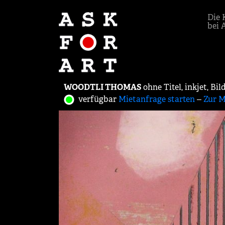
Die 
bei 
WOODTLI THOMAS
ohne Titel, inkjet, B
verfügbar
Mietanfrage starten
‒
Zur M