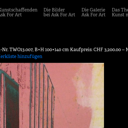
Kunstschaffenden
Die Bilder
Die Galerie
Das Th
Ask For Art
bei Ask For Art
Ask For Art
Kunst 
ild-Nr. TWO13.007, B×H 100×140 cm Kaufpreis: CHF 3,200.00 ‒
erkliste hinzufügen