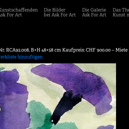
Kunstschaffenden
Die Bilder
Die Galerie
Das Th
Ask For Art
bei Ask For Art
Ask For Art
Kunst 
-Nr. RCA92.008, B×H 48×58 cm Kaufpreis: CHF 900.00 ‒ Miete
erkliste hinzufügen