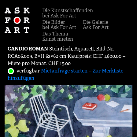
Die Kunstschaffenden
bei Ask For Art
Die Bilder
Die Galerie
bei Ask For Art
Ask For Art
Das Thema
Kunst mieten
CANDIO ROMAN
Steintisch, Aquarell, Bild-Nr.
RCA06.009, B×H 62×62 cm Kaufpreis: CHF 1,800.00 ‒
Miete pro Monat: CHF 15.00
verfügbar
Mietanfrage starten
‒
Zur Merkliste
hinzufügen