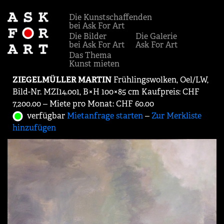
Die Kunstschaffenden
bei Ask For Art
Die Bilder
Die Galerie
bei Ask For Art
Ask For Art
Das Thema
Kunst mieten
ZIEGELMÜLLER MARTIN
Frühlingswolken, Oel/LW,
Bild-Nr. MZI14.001, B×H 100×85 cm Kaufpreis: CHF
7,200.00 ‒ Miete pro Monat: CHF 60.00
verfügbar
Mietanfrage starten
‒
Zur Merkliste
hinzufügen