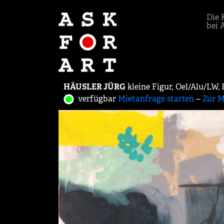
Die 
bei 
HÄUSLER JÜRG
kleine Figur, Oel/Alu/LW,
verfügbar
Mietanfrage starten
‒
Zur M