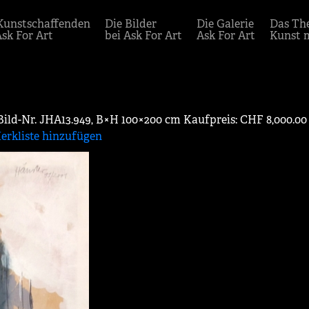
Kunstschaffenden
Die Bilder
Die Galerie
Das Th
Ask For Art
bei Ask For Art
Ask For Art
Kunst 
 Bild-Nr. JHA13.949, B×H 100×200 cm Kaufpreis: CHF 8,000.00
erkliste hinzufügen