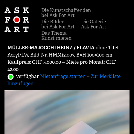
Die Kunstschaffenden
bei Ask For Art
Die Bilder
Die Galerie
bei Ask For Art
Ask For Art
Das Thema
Kunst mieten
MÜLLER-MAJOCCHI HEINZ / FLAVIA
ohne Titel,
Acryl/LW, Bild-Nr. HMM12.007, B×H 100×100 cm
Kaufpreis: CHF 5,000.00 ‒ Miete pro Monat: CHF
42.00
verfügbar
Mietanfrage starten
‒
Zur Merkliste
hinzufügen