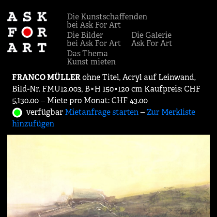
Die Kunstschaffenden
bei Ask For Art
Die Bilder
Die Galerie
bei Ask For Art
Ask For Art
Das Thema
Kunst mieten
FRANCO MÜLLER
ohne Titel, Acryl auf Leinwand,
Bild-Nr. FMU12.003, B×H 150×120 cm Kaufpreis: CHF
5,130.00 ‒ Miete pro Monat: CHF 43.00
verfügbar
Mietanfrage starten
‒
Zur Merkliste
hinzufügen