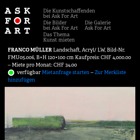
Die Kunstschaffenden
bei Ask For Art
Die Bilder
Die Galerie
bei Ask For Art
Ask For Art
Das Thema
Kunst mieten
FRANCO MÜLLER
Landschaft, Acryl/ LW, Bild-Nr.
FMU05.006, B×H 120×100 cm Kaufpreis: CHF 4,000.00
‒ Miete pro Monat: CHF 34.00
verfügbar
Mietanfrage starten
‒
Zur Merkliste
hinzufügen