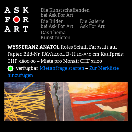
Die Kunstschaffenden
bei Ask For Art
Die Bilder
Die Galerie
bei Ask For Art
Ask For Art
Das Thema
Kunst mieten
WYSS FRANZ ANATOL
Rotes Schilf, Farbstift auf
Papier, Bild-Nr. FAW12.001, B×H 105×40 cm Kaufpreis:
CHF 3,800.00 ‒ Miete pro Monat: CHF 32.00
verfügbar
Mietanfrage starten
‒
Zur Merkliste
hinzufügen