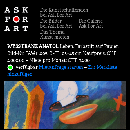
Die Kunstschaffenden
bei Ask For Art
Die Bilder
Die Galerie
bei Ask For Art
Ask For Art
Das Thema
Kunst mieten
WYSS FRANZ ANATOL
Leben, Farbstift auf Papier,
Bild-Nr. FAW11.005, B×H 105×45 cm Kaufpreis: CHF
4,000.00 ‒ Miete pro Monat: CHF 34.00
verfügbar
Mietanfrage starten
‒
Zur Merkliste
hinzufügen