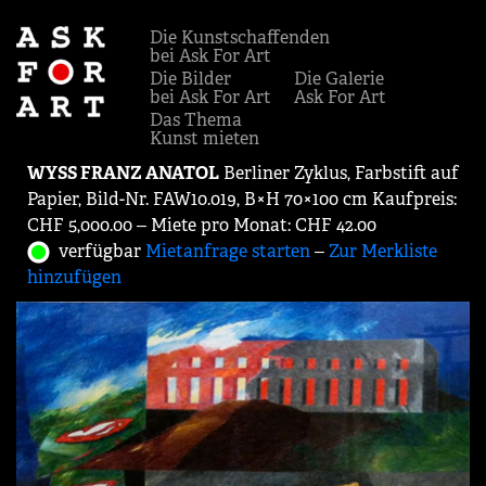
Die Kunstschaffenden
bei Ask For Art
Die Bilder
Die Galerie
bei Ask For Art
Ask For Art
Das Thema
Kunst mieten
WYSS FRANZ ANATOL
Berliner Zyklus, Farbstift auf
Papier, Bild-Nr. FAW10.019, B×H 70×100 cm Kaufpreis:
CHF 5,000.00 ‒ Miete pro Monat: CHF 42.00
verfügbar
Mietanfrage starten
‒
Zur Merkliste
hinzufügen