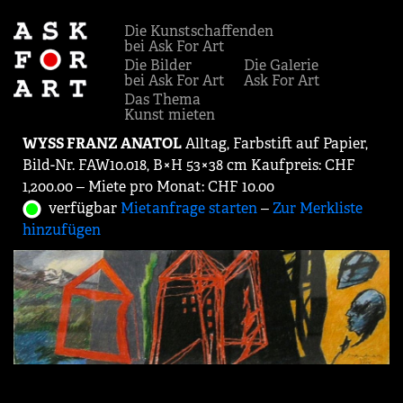
Die Kunstschaffenden
bei Ask For Art
Die Bilder
Die Galerie
bei Ask For Art
Ask For Art
Das Thema
Kunst mieten
WYSS FRANZ ANATOL
Alltag, Farbstift auf Papier,
Bild-Nr. FAW10.018, B×H 53×38 cm Kaufpreis: CHF
1,200.00 ‒ Miete pro Monat: CHF 10.00
verfügbar
Mietanfrage starten
‒
Zur Merkliste
hinzufügen