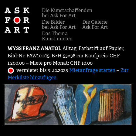
Die Kunstschaffenden
bei Ask For Art
Die Bilder
Die Galerie
bei Ask For Art
Ask For Art
Das Thema
Kunst mieten
WYSS FRANZ ANATOL
Alltag, Farbstift auf Papier,
Bild-Nr. FAW10.015, B×H 53×38 cm Kaufpreis: CHF
1,200.00 ‒ Miete pro Monat: CHF 10.00
vermietet bis 31.12.2025
Mietanfrage starten
‒
Zur
Merkliste hinzufügen