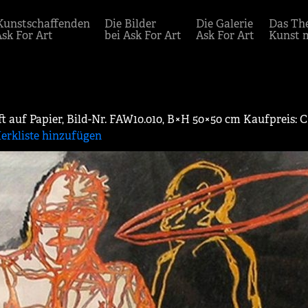
Kunstschaffenden
Die Bilder
Die Galerie
Das Th
Ask For Art
bei Ask For Art
Ask For Art
Kunst 
t auf Papier, Bild-Nr. FAW10.010, B×H 50×50 cm Kaufpreis: 
erkliste hinzufügen